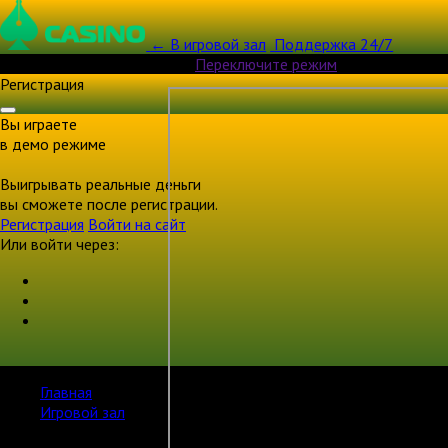
← В игровой зал
Поддержка 24/7
Вы играете в демо-режиме.
Переключите режим
и выигрывайте 
Регистрация
Вы играете
в демо режиме
Выигрывать реальные деньги
вы сможете после регистрации.
Регистрация
Войти на сайт
Или войти через:
Главная
Игровой зал
Juice 'n' Fruits