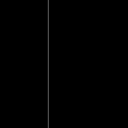
Juice 'n' Fruits